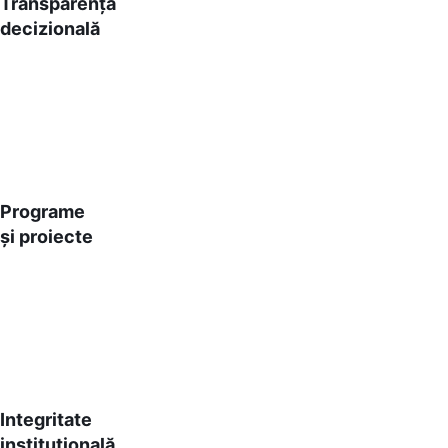
Transparența
decizională
Programe
și proiecte
Integritate
instituțională