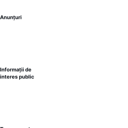
Comuna Popești
Anunțuri
Județul Iași
Bine ați venit pe site-ul nostru!
Informații de
interes public