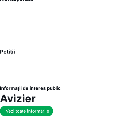
Petiții
Informații de interes public
Avizier
Vezi toate informările