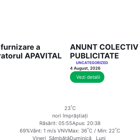
furnizare a
ANUNT COLECTIV
eratorul APAVITAL
PUBLICITATE
UNCATEGORIZED
4 August, 2026
Vezi detalii
°
23
C
nori împrăștiați
Răsărit: 05:55
Apus: 20:38
°
°
69%
Vânt: 1 m/s VNV
Max: 36
C / Min: 22
C
Vineri
Sâmbătă
Duminică
Luni