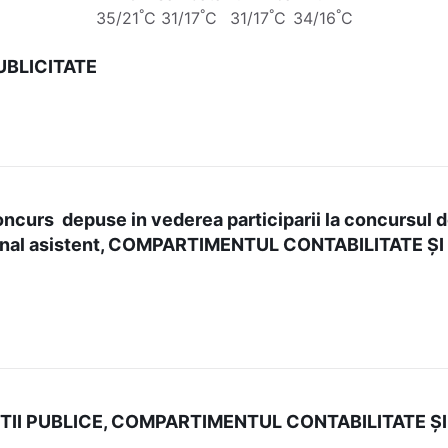
°
°
°
°
35/21
C
31/17
C
31/17
C
34/16
C
BLICITATE
concurs depuse in vederea participarii la concursul 
fesional asistent, COMPARTIMENTUL CONTABILITATE 
I PUBLICE, COMPARTIMENTUL CONTABILITATE ȘI E