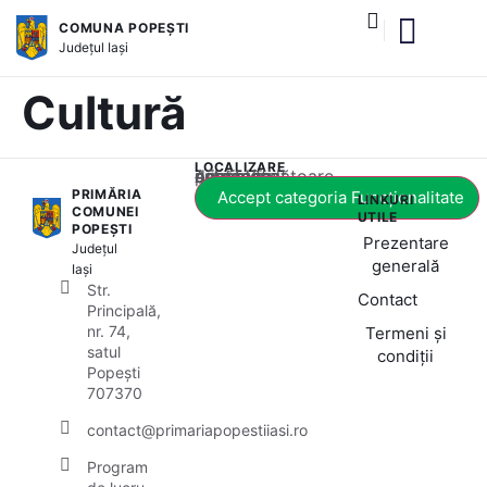
COMUNA POPEȘTI
Județul
Iași
și serviciile publice
Cultură
LOCALIZARE
Acest conținut este blocat până când acceptați categoria corespunzătoare de cookie-uri.
PRIMĂRIA
Accept categoria Funcționalitate
LINKURI
COMUNEI
UTILE
POPEȘTI
Prezentare
Județul
generală
Iași
Str.
Contact
Principală,
nr. 74,
Termeni și
satul
condiții
Popești
707370
contact@primariapopestiiasi.ro
Program