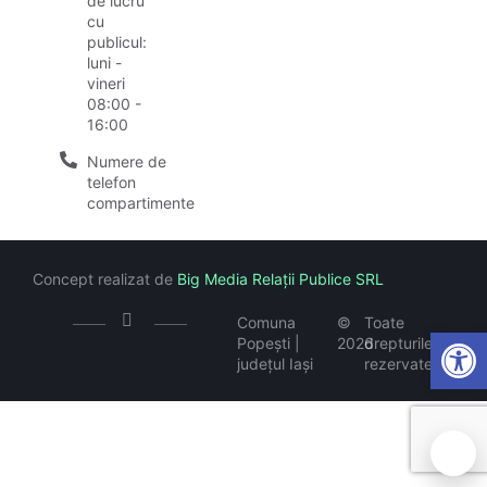
de lucru
cu
publicul:
luni -
vineri
08:00 -
16:00
Numere de
telefon
compartimente
Concept realizat de
Big Media Relații Publice SRL
Comuna
©
Toate
Open
Popești |
2026
drepturile
județul Iași
rezervate
🍪