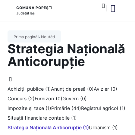
COMUNA POPEȘTI
Județul
Iași
și serviciile publice
Prima pagină
Noutăți
Strategia Națională
Anticorupție
Achiziții publice (1)
Anunț de presă (0)
Avizier (0)
Concurs (2)
Furnizori (0)
Guvern (0)
Impozite și taxe (1)
Primărie (44)
Registrul agricol (1)
Situații financiare contabile (1)
Strategia Națională Anticorupție (1)
Urbanism (1)