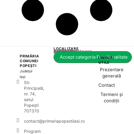
LOCALIZARE
Acest conținut este blocat până când acceptați categoria corespunzătoare de cookie-uri.
PRIMĂRIA
Accept categoria Funcționalitate
LINKURI
COMUNEI
UTILE
POPEȘTI
Prezentare
Județul
generală
Iași
Str.
Contact
Principală,
nr. 74,
Termeni și
satul
condiții
Popești
707370
contact@primariapopestiiasi.ro
Program