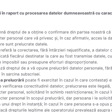
ți în raport cu procesarea datelor dumneavoastră cu cara
nă dreptul de a obține o confirmare din partea noastră că
 personal care vă privesc și, în caz afirmativ, acces la dat
re sunt prelucrate datele.
referă la corectarea, fără întârzieri nejustificate, a datelor
cată fiecărui destinatar la care au fost transmise datele, cu
 imposibil sau presupune eforturi disproporționate.
ză dreptul de a vă opune prelucrării datelor personale, făr
 în sarcina subscrisei.
a prelucrării
poate fi exercitat în cazul în care contestați e
verificarea corectitudinii datelor; prelucrarea este ilegală
cter personal, solicitând în schimb restricționarea; în cazul
ter personal în scopul prelucrării, dar persoana i le solici
unui drept în instanță; în cazul în care persoana s-a opus pr
 dacă drepturile legitime ale operatorului prevalează asupra