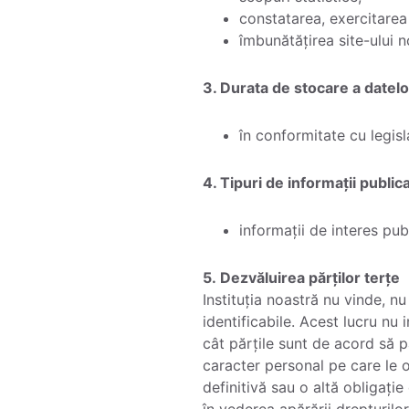
constatarea, exercitarea
îmbunătățirea site-ului n
3. Durata de stocare a datelo
în conformitate cu legisl
4. Tipuri de informații public
informații de interes publ
5. Dezvăluirea părților terțe
Instituția noastră nu vinde, n
identificabile. Acest lucru nu 
cât părțile sunt de acord să p
caracter personal pe care le 
definitivă sau o altă obligați
în vederea apărării drepturilo