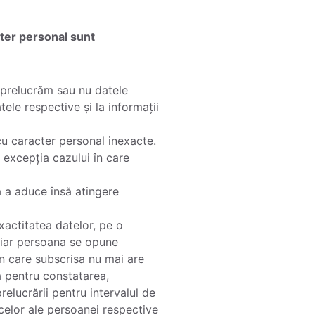
cter personal sunt
 prelucrăm sau nu datele
ele respective și la informații
 cu caracter personal inexacte.
 excepția cazului în care
ă a aduce însă atingere
xactitatea datelor, pe o
, iar persoana se opune
 în care subscrisa nu mai are
tă pentru constatarea,
elucrării pentru intervalul de
 celor ale persoanei respective