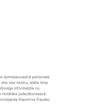
țiile dumneavoastră personale
 site-ului nostru, atâta timp
divulga informațiile cu
 o hotărâre judecătorească
 protejarea împotriva fraudei,