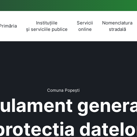
Instituțiile
Servicii
Nomenclatura
Primăria
și serviciile publice
online
stradală
Comuna Popești
ulament genera
protecția datelo