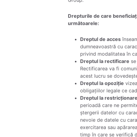
Drepturile de care beneficia
următoarele:
Dreptul de acces
înseam
dumneavoastră cu caracter
privind modalitatea în ca
Dreptul la rectificare
se 
Rectificarea va fi comuni
acest lucru se dovedește
Dreptul la opoziție
vizea
obligațiilor legale ce cad
Dreptul la restricționare
perioadă care ne permite 
ștergerii datelor cu cara
nevoie de datele cu carac
exercitarea sau apărarea 
timp în care se verifică