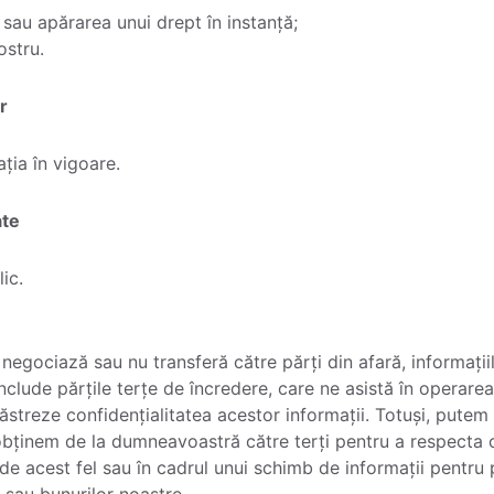
 sau apărarea unui drept în instanță;
ostru.
r
ația în vigoare.
ate
ic.
u negociază sau nu transferă către părți din afară, informa
include părțile terțe de încredere, care ne asistă în operarea
ăstreze confidențialitatea acestor informații. Totuși, putem 
obținem de la dumneavoastră către terți pentru a respecta
e de acest fel sau în cadrul unui schimb de informații pentru
r sau bunurilor noastre.