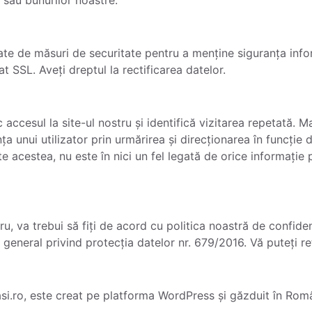
te de măsuri de securitate pentru a menține siguranța infor
at SSL. Aveți dreptul la rectificarea datelor.
accesul la site-ul nostru și identifică vizitarea repetată. M
a unui utilizator prin urmărirea și direcționarea în funcție d
te acestea, nu este în nici un fel legată de orice informație
tru, va trebui să fiți de acord cu politica noastră de confiden
eneral privind protecția datelor nr. 679/2016. Vă puteți r
si.ro, este creat pe platforma WordPress și găzduit în Ro