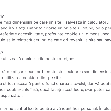
ri?
e mici dimensiuni pe care un site îl salvează în calculatorul
 îl vizitaţi. Datorită cookie-urilor, site-ul reţine, pe o per
eferințe accesibilitate, preferințe cookie-uri, dimensiunea c
uie să le reintroduceţi ori de câte ori reveniţi la site sau na
e?
e utilizează cookie-urile pentru a reţine:
ră de afişare, cum ar fi contrastul, culoarea sau dimensiun
) utilizarea cookie-urilor pe site.
e strict necesară pentru funcţionarea site-ului, dar vă poa
oca cookie-urile însă, dacă faceţi acest lucru, s-ar putea ca
orespunzător.
ilor nu sunt utilizate pentru a vă identifica personal. În plu