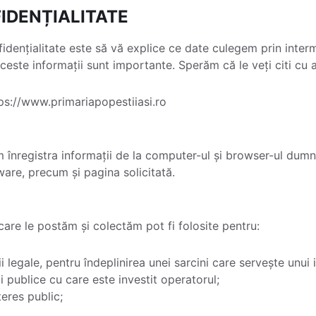
IDENȚIALITATE
fidențialitate este să vă explice ce date culegem prin interm
este informații sunt importante. Sperăm că le veți citi cu a
tps://www.primariapopestiiasi.ro
înregistra informații de la computer-ul și browser-ul dumne
ware, precum și pagina solicitată.
 care le postăm și colectăm pot fi folosite pentru:
i legale, pentru îndeplinirea unei sarcini care servește unui 
ii publice cu care este investit operatorul;
teres public;