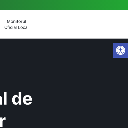
Monitorul
Oficial Local
Open
l de
r