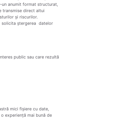
r-un anumit format structurat,
e transmise direct altui
rilor și riscurilor.
 solicita ștergerea datelor
interes public sau care rezultă
tră mici fișiere cu date,
ri o experiență mai bună de