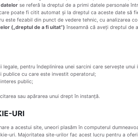
 datelor
se referă la dreptul de a primi datele personale înt
 care poate fi citit automat și la dreptul ca aceste date să fi
u este fezabil din punct de vedere tehnic, cu analizarea costu
lor („dreptul de a fi uitat”)
înseamnă că aveți dreptul de a
i legale, pentru îndeplinirea unei sarcini care servește unui 
ii publice cu care este investit operatorul;
interes public;
citarea sau apărarea unui drept în instanță.
IE-URI
nare a acestui site, uneori plasăm în computerul dumneavoas
e-uri. Majoritatea site-urilor fac acest lucru pentru a ofe