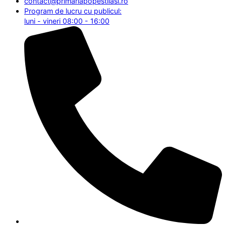
contact@primariapopestiiasi.ro
Program de lucru cu publicul:
luni - vineri 08:00 - 16:00