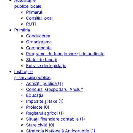
Autoritățile
publice locale
Primarul
Consiliul local
RUTI
Primăria
Conducerea
Organigrama
Componența
Programul de funcționare și de audiențe
Statul de funcții
Extrase din legislație
Instituțiile
și serviciile publice
Achiziții publice (1)
Concurs „Gospodarul Anului”
Educația
Impozite și taxe (1)
Proiecte (0)
Registrul agricol (1)
Situații financiare contabile (1)
Stare civilă (0)
Strategia Națională Anticorupție (1)