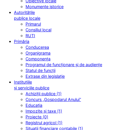
Obiective locale
Monumente istorice
Autoritățile
publice locale
Primarul
Consiliul local
RUTI
Primăria
Conducerea
Organigrama
Componența
Programul de funcționare și de audiențe
Statul de funcții
Extrase din legislație
Instituțiile
și serviciile publice
Achiziții publice (1)
Concurs „Gospodarul Anului”
Educația
Impozite și taxe (1)
Proiecte (0)
Registrul agricol (1)
Situații financiare contabile (1)