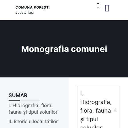
COMUNA POPEȘTI
Județul
Iași
și serviciile publice
Monografia comunei
I.
SUMAR
Hidrografia,
I. Hidrografia, flora,
flora, fauna
fauna și tipul solurilor
și tipul
II. Istoricul localităților
solurilor