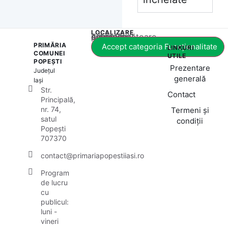
LOCALIZARE
Acest conținut este blocat până când acceptați categoria corespunzătoare de cookie-uri.
PRIMĂRIA
Accept categoria Funcționalitate
LINKURI
COMUNEI
UTILE
POPEȘTI
Prezentare
Județul
generală
Iași
Str.
Contact
Principală,
nr. 74,
Termeni și
satul
condiții
Popești
707370
contact@primariapopestiiasi.ro
Program
de lucru
cu
publicul:
luni -
vineri