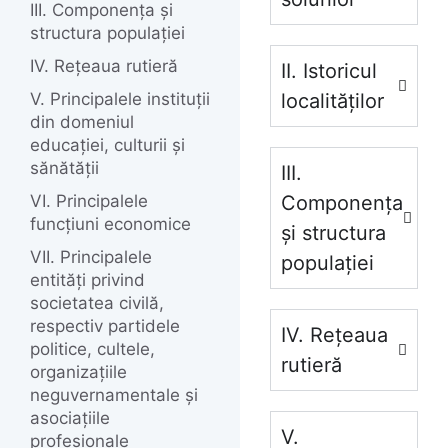
III. Componența și
structura populației
IV. Rețeaua rutieră
II. Istoricul
V. Principalele instituții
localităților
din domeniul
educației, culturii și
sănătății
III.
VI. Principalele
Componența
funcțiuni economice
și structura
VII. Principalele
populației
entități privind
societatea civilă,
respectiv partidele
IV. Rețeaua
politice, cultele,
rutieră
organizațiile
neguvernamentale și
asociațiile
V.
profesionale