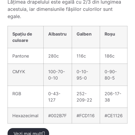
Lățimea drapelului este egală cu 2/3 din lungimea
acestuia, iar dimensiunile fâșiilor culorilor sunt
egale.
Spațiu de
Albastru
Galben
Roșu
culoare
Pantone
280c
116c
186c
CMYK
100-70-
0-10-
0-90-
0-10
95-0
80-5
RGB
0-43-
252-
206-17-
127
209-22
38
Hexazecimal
#002B7F
#FCD116
#CE1126
Vezi mai mult