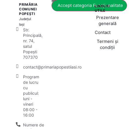
PRIMĂRIA
Accept categoria Funcționalitate
LINKURI
COMUNEI
UTILE
POPEȘTI
Prezentare
Județul
generală
Iași
Str.
Contact
Principală,
nr. 74,
Termeni și
satul
condiții
Popești
707370
contact@primariapopestiiasi.ro
Program
de lucru
cu
publicul:
luni -
vineri
08:00 -
16:00
Numere de