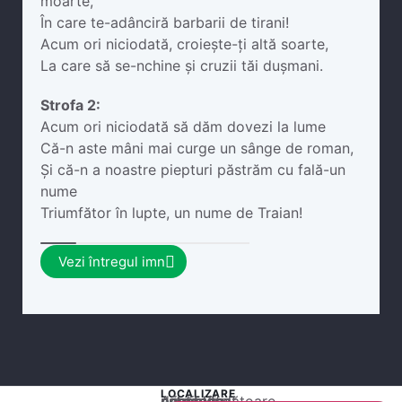
moarte,
În care te-adânciră barbarii de tirani!
Acum ori niciodată, croiește-ți altă soarte,
La care să se-nchine și cruzii tăi dușmani.
Strofa 2:
Acum ori niciodată să dăm dovezi la lume
Că-n aste mâni mai curge un sânge de roman,
Și că-n a noastre piepturi păstrăm cu fală-un
nume
Triumfător în lupte, un nume de Traian!
Vezi întregul imn
LOCALIZARE
Acest conținut este blocat până când acceptați categoria corespunzătoare de cookie-uri.