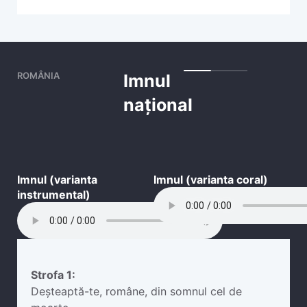
ROMÂNIA
Imnul
național
Imnul (varianta
Imnul (varianta coral)
instrumental)
Strofa 1:
Deșteaptă-te, române, din somnul cel de