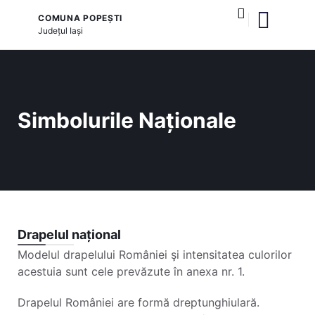
COMUNA POPEȘTI
Județul
Iași
și serviciile publice
Simbolurile Naționale
Drapelul național
Modelul drapelului României şi intensitatea culorilor
acestuia sunt cele prevăzute în anexa nr. 1.
Drapelul României are formă dreptunghiulară.