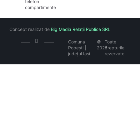
telefon
compartimente
Concept realizat de
Big Media Relații Publice SRL
Comuna
©
Toate
Popești |
2026
drepturile
județul Iași
rezervate