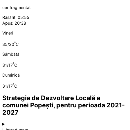
cer fragmentat
Răsărit: 05:55
Apus: 20:38
Vineri
°
35/20
C
Sâmbătă
°
31/17
C
Duminică
°
31/17
C
Strategia de Dezvoltare Locală a
comunei Popești, pentru perioada 2021-
2027
I. Introducere