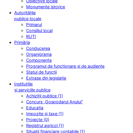
Obiective locale
Monumente istorice
Autoritățile
publice locale
Primarul
Consiliul local
RUTI
Primăria
Conducerea
Organigrama
Componența
Programul de funcționare și de audiențe
Statul de funcții
Extrase din legislație
Instituțiile
și serviciile publice
Achiziții publice (1)
Concurs „Gospodarul Anului”
Educația
Impozite și taxe (1)
Proiecte (0)
Registrul agricol (1)
Situații financiare contabile (1)