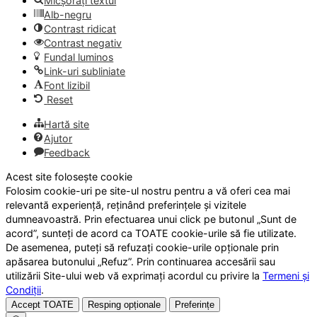
Micșorați textul
Alb-negru
Contrast ridicat
Contrast negativ
Fundal luminos
Link-uri subliniate
Font lizibil
Reset
Hartă site
Ajutor
Feedback
Acest site folosește cookie
Folosim cookie-uri pe site-ul nostru pentru a vă oferi cea mai
relevantă experiență, reținând preferințele și vizitele
dumneavoastră. Prin efectuarea unui click pe butonul „Sunt de
acord”, sunteți de acord ca TOATE cookie-urile să fie utilizate.
De asemenea, puteți să refuzați cookie-urile opționale prin
apăsarea butonului „Refuz”. Prin continuarea accesării sau
utilizării Site-ului web vă exprimați acordul cu privire la
Termeni și
Condiții
.
Accept TOATE
Resping opționale
Preferințe