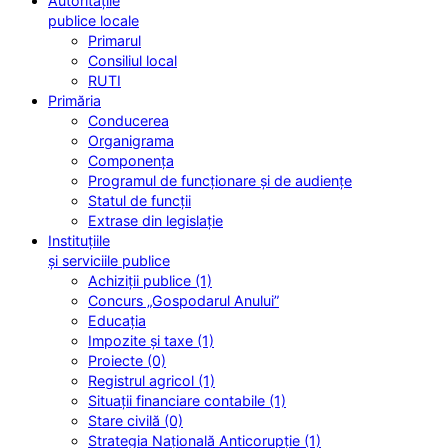
Autoritățile
publice locale
Primarul
Consiliul local
RUTI
Primăria
Conducerea
Organigrama
Componența
Programul de funcționare și de audiențe
Statul de funcții
Extrase din legislație
Instituțiile
și serviciile publice
Achiziții publice (1)
Concurs „Gospodarul Anului”
Educația
Impozite și taxe (1)
Proiecte (0)
Registrul agricol (1)
Situații financiare contabile (1)
Stare civilă (0)
Strategia Națională Anticorupție (1)