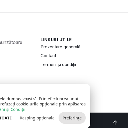
LINKURI UTILE
Prezentare generală
Contact
Termeni și condiții
zitele dumneavoastră. Prin efectuarea unui
 refuzați cookie-urile opționale prin apăsarea
ni și Condiții
.
 TOATE
Resping opționale
Preferințe
oncept realizat de
Big Media Relații Publice SRL