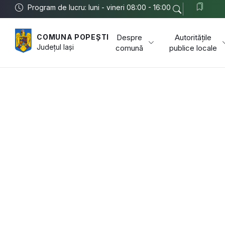
Program de lucru: luni - vineri 08:00 - 16:00
Despre
Autoritățile
COMUNA POPEȘTI
Județul
Iași
comună
publice locale