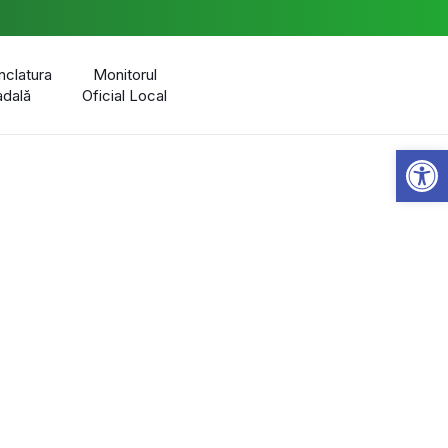
clatura
Monitorul
adală
Oficial Local
Open 