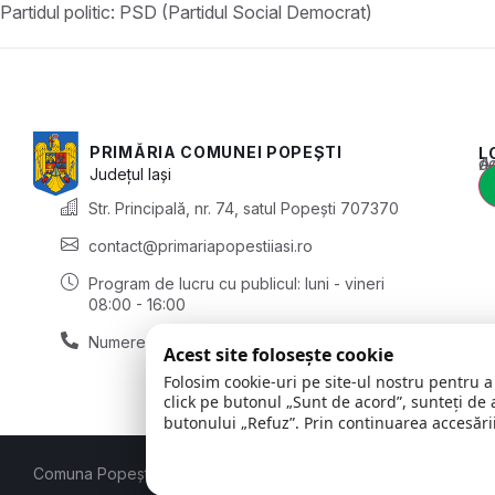
Partidul politic:
PSD (Partidul Social Democrat)
PRIMĂRIA COMUNEI POPEȘTI
L
Acest conținu
Județul
Iași
Str. Principală, nr. 74, satul Popești 707370
contact@primariapopestiiasi.ro
Program de lucru cu publicul:
luni - vineri
08:00 - 16:00
Numere de telefon compartimente
Acest site folosește cookie
Folosim cookie-uri pe site-ul nostru pentru a
click pe butonul „Sunt de acord”, sunteți de 
butonului „Refuz”. Prin continuarea accesării
Comuna Popești | județul Iași
© 2026
Toate drepturile rezervate