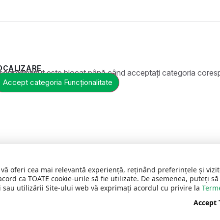
OCALIZARE
t este blocat până când acceptați categoria corespunzătoare de cookie-uri.
Accept categoria Funcționalitate
 vă oferi cea mai relevantă experiență, reținând preferințele și vi
acord ca TOATE cookie-urile să fie utilizate. De asemenea, puteți să
 sau utilizării Site-ului web vă exprimați acordul cu privire la
Terme
Accept
C