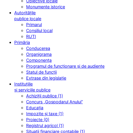
Obiective locale
Monumente istorice
Autoritățile
publice locale
Primarul
Consiliul local
RUTI
Primăria
Conducerea
Organigrama
Componența
Programul de funcționare și de audiențe
Statul de funcții
Extrase din legislație
Instituțiile
și serviciile publice
Achiziții publice (1)
Concurs „Gospodarul Anului”
Educația
Impozite și taxe (1)
Proiecte (0)
Registrul agricol (1)
Situații financiare contabile (1)