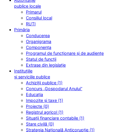
Autoritățile
publice locale
Primarul
Consiliul local
RUTI
Primăria
Conducerea
Organigrama
Componența
Programul de funcționare și de audiențe
Statul de funcții
Extrase din legislație
Instituțiile
și serviciile publice
Achiziții publice (1)
Concurs „Gospodarul Anului”
Educația
Impozite și taxe (1)
Proiecte (0)
Registrul agricol (1)
Situații financiare contabile (1)
Stare civilă (0)
Strategia Națională Anticorupție (1)