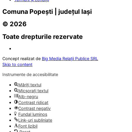
Comuna Popești | județul Iași
© 2026
Toate drepturile rezervate
Concept realizat de
Big Media Relații Publice SRL
Skip to content
Instrumente de accesibilitate
Măriți textul
Micșorați textul
Alb-negru
Contrast ridicat
Contrast negativ
Fundal luminos
Link-uri subliniate
Font lizibil
Reset