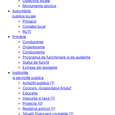
Obiective locale
Monumente istorice
Autoritățile
publice locale
Primarul
Consiliul local
RUTI
Primăria
Conducerea
Organigrama
Componența
Programul de funcționare și de audiențe
Statul de funcții
Extrase din legislație
Instituțiile
și serviciile publice
Achiziții publice (1)
Concurs „Gospodarul Anului”
Educația
Impozite și taxe (1)
Proiecte (0)
Registrul agricol (1)
Situații financiare contabile (1)