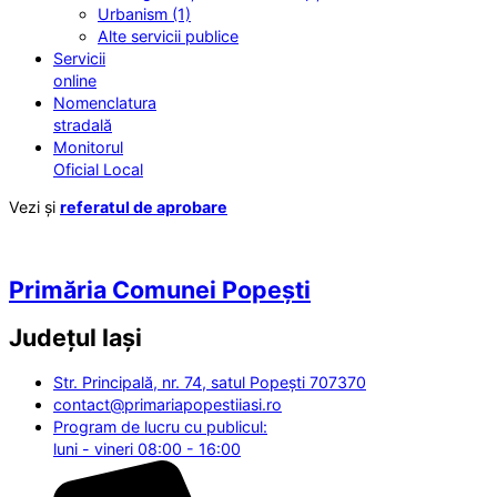
Urbanism (1)
Alte servicii publice
Servicii
online
Nomenclatura
stradală
Monitorul
Oficial Local
Vezi și
referatul de aprobare
Primăria Comunei Popești
Județul
Iași
Str. Principală, nr. 74, satul Popești 707370
contact@primariapopestiiasi.ro
Program de lucru cu publicul:
luni - vineri 08:00 - 16:00