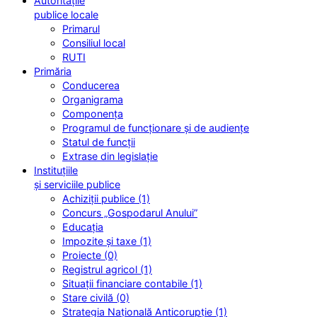
Autoritățile
publice locale
Primarul
Consiliul local
RUTI
Primăria
Conducerea
Organigrama
Componența
Programul de funcționare și de audiențe
Statul de funcții
Extrase din legislație
Instituțiile
și serviciile publice
Achiziții publice (1)
Concurs „Gospodarul Anului”
Educația
Impozite și taxe (1)
Proiecte (0)
Registrul agricol (1)
Situații financiare contabile (1)
Stare civilă (0)
Strategia Națională Anticorupție (1)