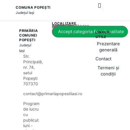
COMUNA POPEȘTI
și serviciile publice
Județul
Iași
LOCALIZARE
Acest conținut este blocat până când acceptați categoria corespunzătoare de cookie-uri.
PRIMĂRIA
Accept categoria Funcționalitate
LINKURI
COMUNEI
UTILE
POPEȘTI
Prezentare
Județul
generală
Iași
Str.
Contact
Principală,
nr. 74,
Termeni și
satul
condiții
Popești
707370
contact@primariapopestiiasi.ro
Program
de lucru
cu
publicul:
luni -