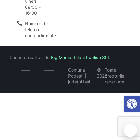
vineri
08:00 -
16:00
Numere de
telefon
compartimente
Concept realizat de
Big Media Relații Publice SRL
Comuna
©
Toate
Popești |
2026
drepturile
județul Iași
rezervate
Open
🍪