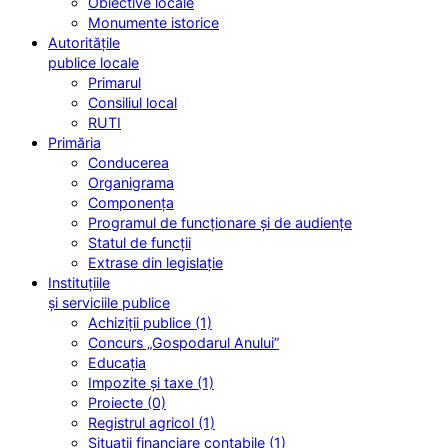
Obiective locale
Monumente istorice
Autoritățile
publice locale
Primarul
Consiliul local
RUTI
Primăria
Conducerea
Organigrama
Componența
Programul de funcționare și de audiențe
Statul de funcții
Extrase din legislație
Instituțiile
și serviciile publice
Achiziții publice (1)
Concurs „Gospodarul Anului”
Educația
Impozite și taxe (1)
Proiecte (0)
Registrul agricol (1)
Situații financiare contabile (1)