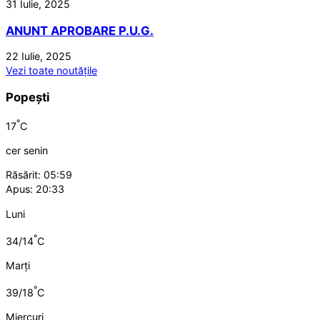
31 Iulie, 2025
ANUNT APROBARE P.U.G.
22 Iulie, 2025
Vezi toate noutățile
Popești
°
17
C
cer senin
Răsărit: 05:59
Apus: 20:33
Luni
°
34/14
C
Marți
°
39/18
C
Miercuri