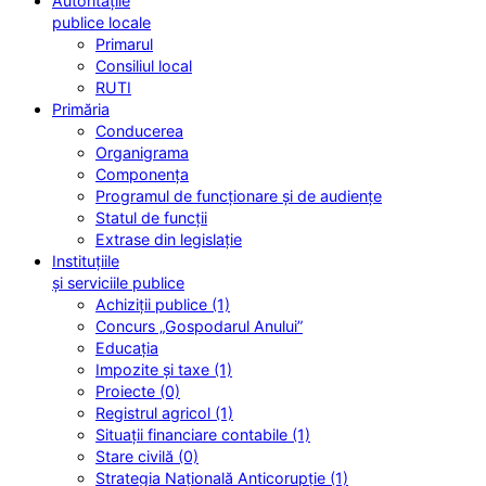
Autoritățile
publice locale
Primarul
Consiliul local
RUTI
Primăria
Conducerea
Organigrama
Componența
Programul de funcționare și de audiențe
Statul de funcții
Extrase din legislație
Instituțiile
și serviciile publice
Achiziții publice (1)
Concurs „Gospodarul Anului”
Educația
Impozite și taxe (1)
Proiecte (0)
Registrul agricol (1)
Situații financiare contabile (1)
Stare civilă (0)
Strategia Națională Anticorupție (1)