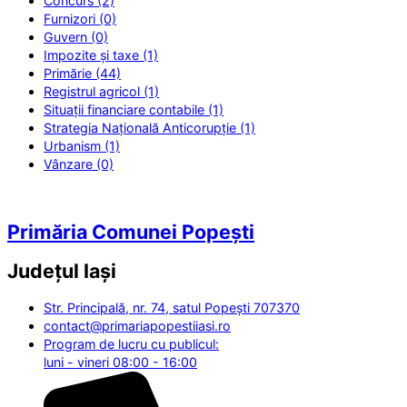
Concurs (2)
Furnizori (0)
Guvern (0)
Impozite și taxe (1)
Primărie (44)
Registrul agricol (1)
Situații financiare contabile (1)
Strategia Națională Anticorupție (1)
Urbanism (1)
Vânzare (0)
Primăria Comunei Popești
Județul
Iași
Str. Principală, nr. 74, satul Popești 707370
contact@primariapopestiiasi.ro
Program de lucru cu publicul:
luni - vineri 08:00 - 16:00