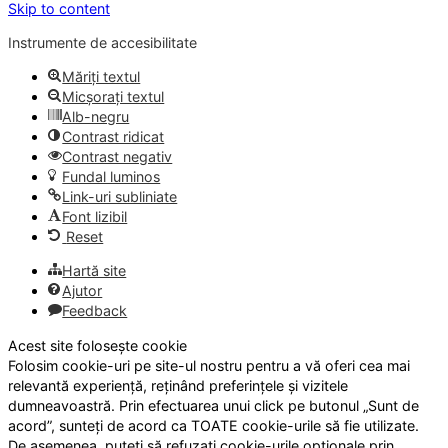
Skip to content
Instrumente de accesibilitate
Măriți textul
Micșorați textul
Alb-negru
Contrast ridicat
Contrast negativ
Fundal luminos
Link-uri subliniate
Font lizibil
Reset
Hartă site
Ajutor
Feedback
Acest site folosește cookie
Folosim cookie-uri pe site-ul nostru pentru a vă oferi cea mai
relevantă experiență, reținând preferințele și vizitele
dumneavoastră. Prin efectuarea unui click pe butonul „Sunt de
acord”, sunteți de acord ca TOATE cookie-urile să fie utilizate.
De asemenea, puteți să refuzați cookie-urile opționale prin