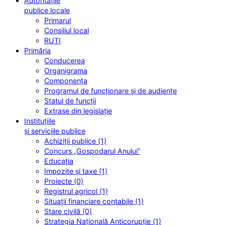
Autoritățile
publice locale
Primarul
Consiliul local
RUTI
Primăria
Conducerea
Organigrama
Componența
Programul de funcționare și de audiențe
Statul de funcții
Extrase din legislație
Instituțiile
și serviciile publice
Achiziții publice (1)
Concurs „Gospodarul Anului”
Educația
Impozite și taxe (1)
Proiecte (0)
Registrul agricol (1)
Situații financiare contabile (1)
Stare civilă (0)
Strategia Națională Anticorupție (1)