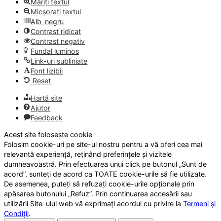
Măriți textul
Micșorați textul
Alb-negru
Contrast ridicat
Contrast negativ
Fundal luminos
Link-uri subliniate
Font lizibil
Reset
Hartă site
Ajutor
Feedback
Acest site folosește cookie
Folosim cookie-uri pe site-ul nostru pentru a vă oferi cea mai
relevantă experiență, reținând preferințele și vizitele
dumneavoastră. Prin efectuarea unui click pe butonul „Sunt de
acord”, sunteți de acord ca TOATE cookie-urile să fie utilizate.
De asemenea, puteți să refuzați cookie-urile opționale prin
apăsarea butonului „Refuz”. Prin continuarea accesării sau
utilizării Site-ului web vă exprimați acordul cu privire la
Termeni și
Condiții
.