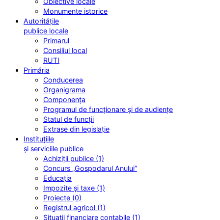
Obiective locale
Monumente istorice
Autoritățile
publice locale
Primarul
Consiliul local
RUTI
Primăria
Conducerea
Organigrama
Componența
Programul de funcționare și de audiențe
Statul de funcții
Extrase din legislație
Instituțiile
și serviciile publice
Achiziții publice (1)
Concurs „Gospodarul Anului”
Educația
Impozite și taxe (1)
Proiecte (0)
Registrul agricol (1)
Situații financiare contabile (1)