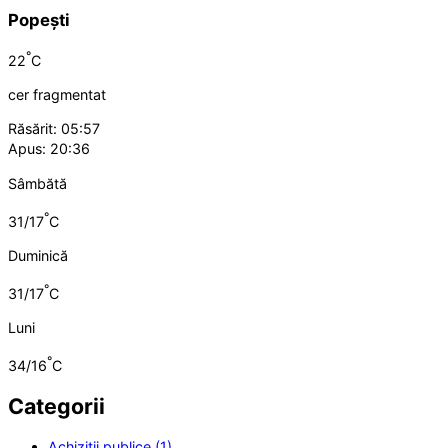
Popești
°
22
C
cer fragmentat
Răsărit: 05:57
Apus: 20:36
Sâmbătă
°
31/17
C
Duminică
°
31/17
C
Luni
°
34/16
C
Categorii
Achiziții publice (1)