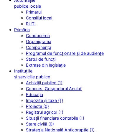
Autoritățile
publice locale
Primarul
Consiliul local
RUTI
Primăria
Conducerea
Organigrama
Componența
Programul de funcționare și de audiențe
Statul de funcții
Extrase din legislație
Instituțiile
și serviciile publice
Achiziții publice (1)
Concurs „Gospodarul Anului”
Educația
Impozite și taxe (1)
Proiecte (0)
Registrul agricol (1)
Situații financiare contabile (1)
Stare civilă (0)
Strategia Națională Anticorupție (1)