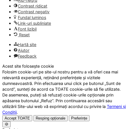
Alb-negru
Contrast ridicat
Contrast negativ
Fundal luminos
Link-uri subliniate
Font lizibil
Reset
Hartă site
Ajutor
Feedback
Acest site folosește cookie
Folosim cookie-uri pe site-ul nostru pentru a vă oferi cea mai
relevantă experiență, reținând preferințele și vizitele
dumneavoastră. Prin efectuarea unui click pe butonul „Sunt de
acord”, sunteți de acord ca TOATE cookie-urile să fie utilizate.
De asemenea, puteți să refuzați cookie-urile opționale prin
apăsarea butonului „Refuz”. Prin continuarea accesării sau
utilizării Site-ului web vă exprimați acordul cu privire la
Termeni și
Condiții
.
Accept TOATE
Resping opționale
Preferințe
🍪