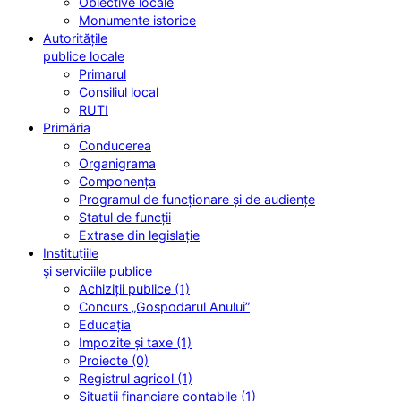
Obiective locale
Monumente istorice
Autoritățile
publice locale
Primarul
Consiliul local
RUTI
Primăria
Conducerea
Organigrama
Componența
Programul de funcționare și de audiențe
Statul de funcții
Extrase din legislație
Instituțiile
și serviciile publice
Achiziții publice (1)
Concurs „Gospodarul Anului”
Educația
Impozite și taxe (1)
Proiecte (0)
Registrul agricol (1)
Situații financiare contabile (1)