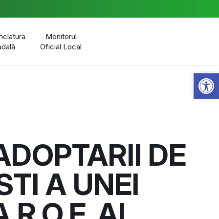
clatura
Monitorul
adală
Oficial Local
Open 
ADOPTARII DE
TI A UNEI
R.O.F. AL