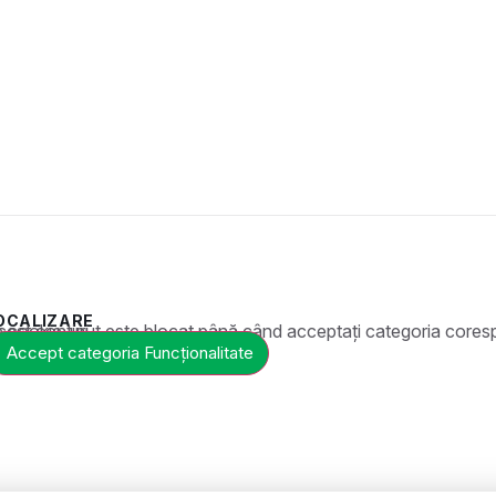
OCALIZARE
t este blocat până când acceptați categoria corespunzătoare de cookie-uri.
Accept categoria Funcționalitate