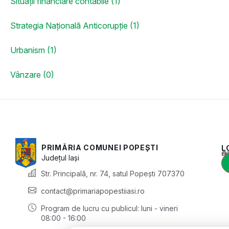
Situații financiare contabile (1)
Strategia Națională Anticorupție (1)
Urbanism (1)
Vânzare (0)
PRIMĂRIA COMUNEI POPEȘTI
L
Acest conținu
Județul
Iași
Str. Principală, nr. 74, satul Popești 707370
contact@primariapopestiiasi.ro
Program de lucru cu publicul:
luni - vineri
08:00 - 16:00