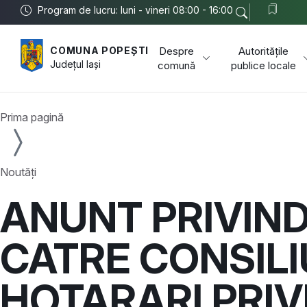
Program de lucru: luni - vineri 08:00 - 16:00
Despre
Autoritățile
COMUNA POPEȘTI
Județul
Iași
comună
publice locale
Prima pagină
Noutăți
ANUNT PRIVIND
CATRE CONSILI
HOTARARI PRIV