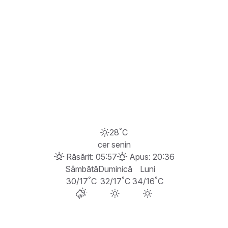
°
28
C
cer senin
Răsărit: 05:57
Apus: 20:36
Sâmbătă
Duminică
Luni
°
°
°
30/17
C
32/17
C
34/16
C