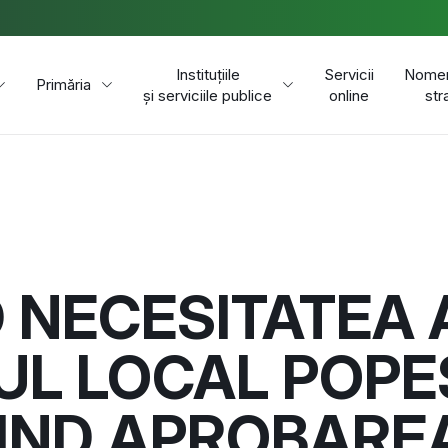
Instituțiile
Servicii
Nomen
Primăria
și serviciile publice
online
str
 NECESITATEA 
UL LOCAL POPES
IND APROBAREA 