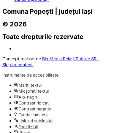
Comuna Popești | județul Iași
© 2026
Toate drepturile rezervate
Concept realizat de
Big Media Relații Publice SRL
Skip to content
Instrumente de accesibilitate
Măriți textul
Micșorați textul
Alb-negru
Contrast ridicat
Contrast negativ
Fundal luminos
Link-uri subliniate
Font lizibil
Reset