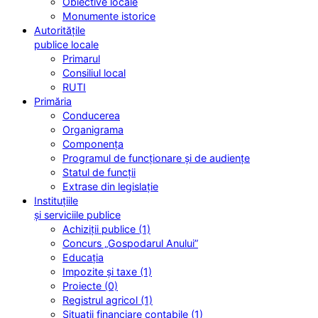
Obiective locale
Monumente istorice
Autoritățile
publice locale
Primarul
Consiliul local
RUTI
Primăria
Conducerea
Organigrama
Componența
Programul de funcționare și de audiențe
Statul de funcții
Extrase din legislație
Instituțiile
și serviciile publice
Achiziții publice (1)
Concurs „Gospodarul Anului”
Educația
Impozite și taxe (1)
Proiecte (0)
Registrul agricol (1)
Situații financiare contabile (1)