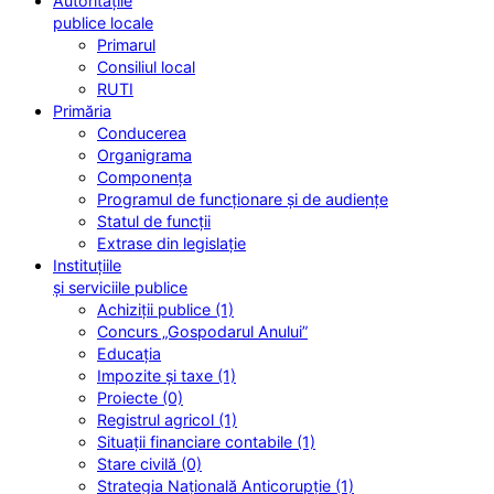
Autoritățile
publice locale
Primarul
Consiliul local
RUTI
Primăria
Conducerea
Organigrama
Componența
Programul de funcționare și de audiențe
Statul de funcții
Extrase din legislație
Instituțiile
și serviciile publice
Achiziții publice (1)
Concurs „Gospodarul Anului”
Educația
Impozite și taxe (1)
Proiecte (0)
Registrul agricol (1)
Situații financiare contabile (1)
Stare civilă (0)
Strategia Națională Anticorupție (1)