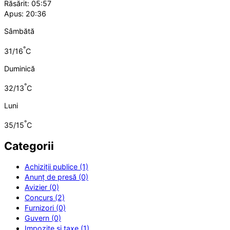
Răsărit: 05:57
Apus: 20:36
Sâmbătă
°
31/16
C
Duminică
°
32/13
C
Luni
°
35/15
C
Categorii
Achiziții publice (1)
Anunț de presă (0)
Avizier (0)
Concurs (2)
Furnizori (0)
Guvern (0)
Impozite și taxe (1)