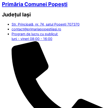
Primăria Comunei Popești
Județul
Iași
Str. Principală, nr. 74, satul Popești 707370
contact@primariapopestiiasi.ro
Program de lucru cu publicul:
luni - vineri 08:00 - 16:00