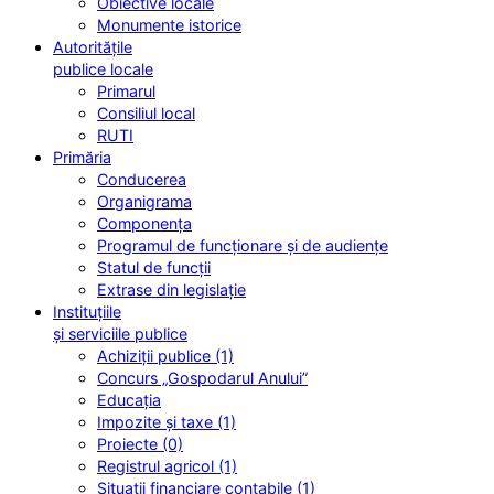
Obiective locale
Monumente istorice
Autoritățile
publice locale
Primarul
Consiliul local
RUTI
Primăria
Conducerea
Organigrama
Componența
Programul de funcționare și de audiențe
Statul de funcții
Extrase din legislație
Instituțiile
și serviciile publice
Achiziții publice (1)
Concurs „Gospodarul Anului”
Educația
Impozite și taxe (1)
Proiecte (0)
Registrul agricol (1)
Situații financiare contabile (1)