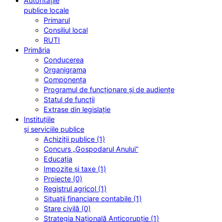
Autoritățile
publice locale
Primarul
Consiliul local
RUTI
Primăria
Conducerea
Organigrama
Componența
Programul de funcționare și de audiențe
Statul de funcții
Extrase din legislație
Instituțiile
și serviciile publice
Achiziții publice (1)
Concurs „Gospodarul Anului”
Educația
Impozite și taxe (1)
Proiecte (0)
Registrul agricol (1)
Situații financiare contabile (1)
Stare civilă (0)
Strategia Națională Anticorupție (1)