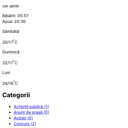
cer senin
Răsărit: 05:57
Apus: 20:36
Sâmbătă
°
30/17
C
Duminică
°
32/17
C
Luni
°
34/16
C
Categorii
Achiziții publice (1)
Anunț de presă (0)
Avizier (0)
Concurs (2)