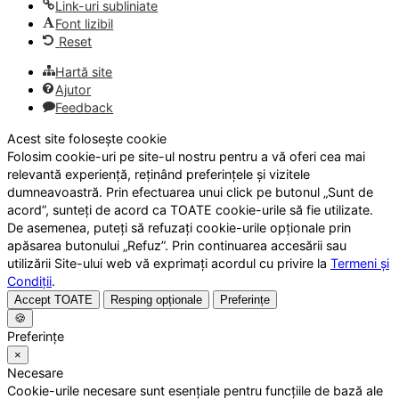
Link-uri subliniate
Font lizibil
Reset
Hartă site
Ajutor
Feedback
Acest site folosește cookie
Folosim cookie-uri pe site-ul nostru pentru a vă oferi cea mai
relevantă experiență, reținând preferințele și vizitele
dumneavoastră. Prin efectuarea unui click pe butonul „Sunt de
acord”, sunteți de acord ca TOATE cookie-urile să fie utilizate.
De asemenea, puteți să refuzați cookie-urile opționale prin
apăsarea butonului „Refuz”. Prin continuarea accesării sau
utilizării Site-ului web vă exprimați acordul cu privire la
Termeni și
Condiții
.
Accept TOATE
Resping opționale
Preferințe
🍪
Preferințe
×
Necesare
Cookie-urile necesare sunt esențiale pentru funcțiile de bază ale