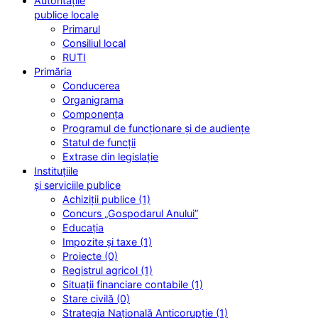
Autoritățile
publice locale
Primarul
Consiliul local
RUTI
Primăria
Conducerea
Organigrama
Componența
Programul de funcționare și de audiențe
Statul de funcții
Extrase din legislație
Instituțiile
și serviciile publice
Achiziții publice (1)
Concurs „Gospodarul Anului”
Educația
Impozite și taxe (1)
Proiecte (0)
Registrul agricol (1)
Situații financiare contabile (1)
Stare civilă (0)
Strategia Națională Anticorupție (1)