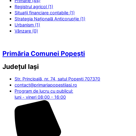
Primărie (44)
Registrul agricol (1)
Situații financiare contabile (1)
Strategia Națională Anticorupție (1)
Urbanism (1)
Vânzare (0)
Primăria Comunei Popești
Județul
Iași
Str. Principală, nr. 74, satul Popești 707370
contact@primariapopestiiasi.ro
Program de lucru cu publicul:
luni - vineri 08:00 - 16:00