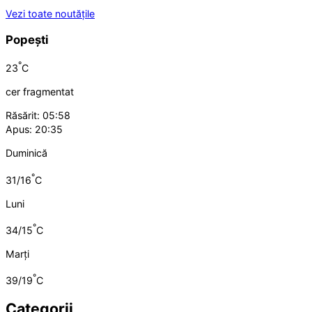
Vezi toate noutățile
Popești
°
23
C
cer fragmentat
Răsărit: 05:58
Apus: 20:35
Duminică
°
31/16
C
Luni
°
34/15
C
Marți
°
39/19
C
Categorii