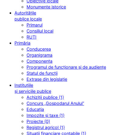
Obiective locale
Monumente istorice
Autoritățile
publice locale
Primarul
Consiliul local
RUTI
Primăria
Conducerea
Organigrama
Componența
Programul de funcționare și de audiențe
Statul de funcții
Extrase din legislație
Instituțiile
și serviciile publice
Achiziții publice (1)
Concurs „Gospodarul Anului”
Educația
Impozite și taxe (1)
Proiecte (0)
Registrul agricol (1)
Situații financiare contabile (1)