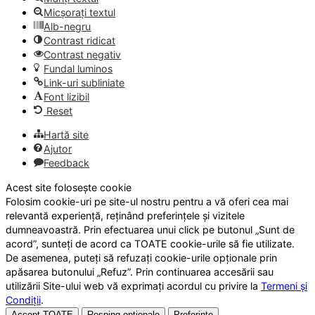
Micșorați textul
Alb-negru
Contrast ridicat
Contrast negativ
Fundal luminos
Link-uri subliniate
Font lizibil
Reset
Hartă site
Ajutor
Feedback
Acest site folosește cookie
Folosim cookie-uri pe site-ul nostru pentru a vă oferi cea mai
relevantă experiență, reținând preferințele și vizitele
dumneavoastră. Prin efectuarea unui click pe butonul „Sunt de
acord”, sunteți de acord ca TOATE cookie-urile să fie utilizate.
De asemenea, puteți să refuzați cookie-urile opționale prin
apăsarea butonului „Refuz”. Prin continuarea accesării sau
utilizării Site-ului web vă exprimați acordul cu privire la
Termeni și
Condiții
.
Accept TOATE
Resping opționale
Preferințe