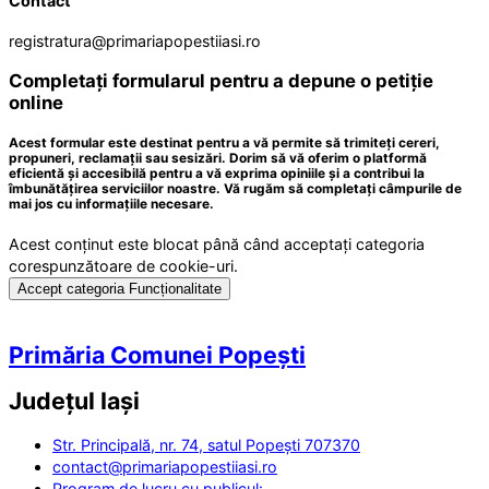
Contact
registratura@primariapopestiiasi.ro
Completați formularul pentru a depune o petiție
online
Acest formular este destinat pentru a vă permite să trimiteți cereri,
propuneri, reclamații sau sesizări. Dorim să vă oferim o platformă
eficientă și accesibilă pentru a vă exprima opiniile și a contribui la
îmbunătățirea serviciilor noastre. Vă rugăm să completați câmpurile de
mai jos cu informațiile necesare.
Acest conținut este blocat până când acceptați categoria
corespunzătoare de cookie-uri.
Accept categoria Funcționalitate
Primăria Comunei Popești
Județul
Iași
Str. Principală, nr. 74, satul Popești 707370
contact@primariapopestiiasi.ro
Program de lucru cu publicul: