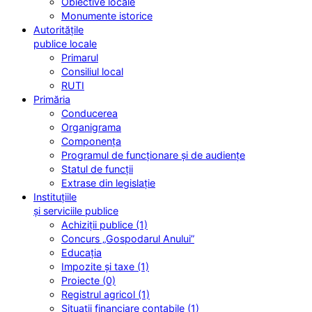
Obiective locale
Monumente istorice
Autoritățile
publice locale
Primarul
Consiliul local
RUTI
Primăria
Conducerea
Organigrama
Componența
Programul de funcționare și de audiențe
Statul de funcții
Extrase din legislație
Instituțiile
și serviciile publice
Achiziții publice (1)
Concurs „Gospodarul Anului”
Educația
Impozite și taxe (1)
Proiecte (0)
Registrul agricol (1)
Situații financiare contabile (1)