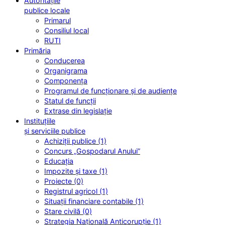
Autoritățile
publice locale
Primarul
Consiliul local
RUTI
Primăria
Conducerea
Organigrama
Componența
Programul de funcționare și de audiențe
Statul de funcții
Extrase din legislație
Instituțiile
și serviciile publice
Achiziții publice (1)
Concurs „Gospodarul Anului”
Educația
Impozite și taxe (1)
Proiecte (0)
Registrul agricol (1)
Situații financiare contabile (1)
Stare civilă (0)
Strategia Națională Anticorupție (1)