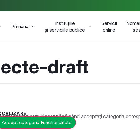
Instituțiile
Servicii
Nomen
Primăria
și serviciile publice
online
str
Comuna Popești
iecte-draft
OCALIZARE
t este blocat până când acceptați categoria corespunzătoare de cookie-uri.
Accept categoria Funcționalitate