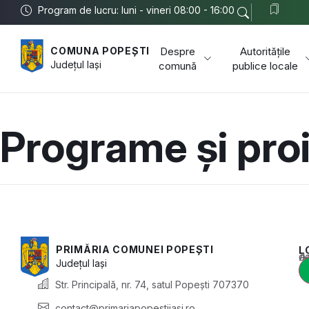
Program de lucru: luni - vineri 08:00 - 16:00
Despre
Autoritățile
COMUNA POPEȘTI
Județul
Iași
comună
publice locale
Programe și pro
PRIMĂRIA COMUNEI POPEȘTI
L
Acest conținu
Județul
Iași
Str. Principală, nr. 74, satul Popești 707370
contact@primariapopestiiasi.ro