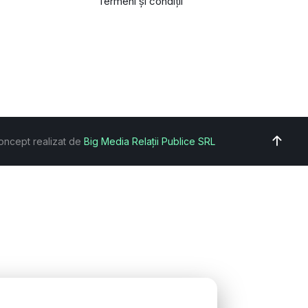
Termeni și condiții
oncept realizat de
Big Media Relații Publice SRL