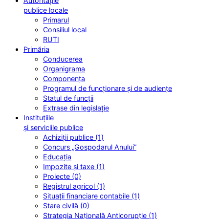
Autoritățile
publice locale
Primarul
Consiliul local
RUTI
Primăria
Conducerea
Organigrama
Componența
Programul de funcționare și de audiențe
Statul de funcții
Extrase din legislație
Instituțiile
și serviciile publice
Achiziții publice (1)
Concurs „Gospodarul Anului”
Educația
Impozite și taxe (1)
Proiecte (0)
Registrul agricol (1)
Situații financiare contabile (1)
Stare civilă (0)
Strategia Națională Anticorupție (1)