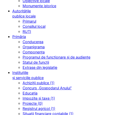
Obiective locale
Monumente istorice
Autoritățile
publice locale
Primarul
Consiliul local
RUTI
Primăria
Conducerea
Organigrama
Componența
Programul de funcționare și de audiențe
Statul de funcții
Extrase din legislație
Instituțiile
și serviciile publice
Achiziții publice (1)
Concurs „Gospodarul Anului”
Educația
Impozite și taxe (1)
Proiecte (0)
Registrul agricol (1)
Situații financiare contabile (1)