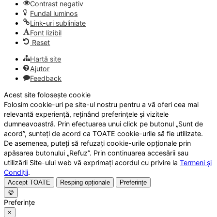
Contrast negativ
Fundal luminos
Link-uri subliniate
Font lizibil
Reset
Hartă site
Ajutor
Feedback
Acest site folosește cookie
Folosim cookie-uri pe site-ul nostru pentru a vă oferi cea mai
relevantă experiență, reținând preferințele și vizitele
dumneavoastră. Prin efectuarea unui click pe butonul „Sunt de
acord”, sunteți de acord ca TOATE cookie-urile să fie utilizate.
De asemenea, puteți să refuzați cookie-urile opționale prin
apăsarea butonului „Refuz”. Prin continuarea accesării sau
utilizării Site-ului web vă exprimați acordul cu privire la
Termeni și
Condiții
.
Accept TOATE
Resping opționale
Preferințe
🍪
Preferințe
×